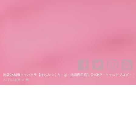
池袋JK制服キャバクラ【はちみつくろ～ば～池袋西口店】公式HP
>
キャストブログ
>
こ
んばんは(❁´ω`❁)
こんばんは(❁´ω`❁)
みりです(｡•ᴗ•｡)♡
最近ぽむちゃんと仲良し～"((∩´︶`∩))"♡♡