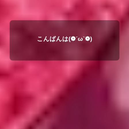
こんばんは(❁´ω`❁)