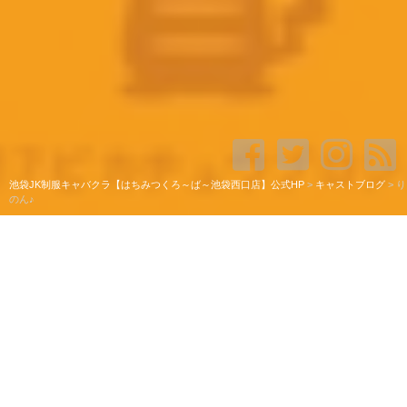
池袋JK制服キャバクラ【はちみつくろ～ば～池袋西口店】公式HP
>
キャストブログ
>
り
のん♪
りのん♪