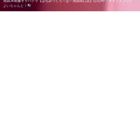
池袋JK制服キャバクラ【はちみつくろ～ば～池袋西口店】公式HP
>
キャストブログ
>
や
よいちゃんと！
やよいちゃんと！
こんばんは！みずみです
今日も22:30まで元気に出勤してます～!!
写真はやよいちゃんと！
今日初めてしゃべれて本当に嬉しい
♥️
今日はお酒少しいただいただけなのにもう顔
が赤いです
お酒大好きなのにすぐ顔が赤くなるのが悩み
なんですㅠ.ㅠ
誰か上手な飲み方教えてください～