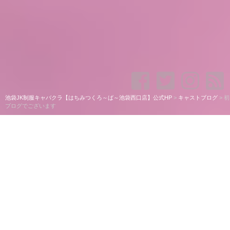
池袋JK制服キャバクラ【はちみつくろ～ば～池袋西口店】公式HP
>
キャストブログ
>
初
ブログでございます
初ブログでございます
初ブログでございます。
初めましての方もそうでない方もこんばんは
ଘ(੭ˊ꒳​ˋ)੭✧
そあらと申します
本日OPEN～22:00で出勤しております！