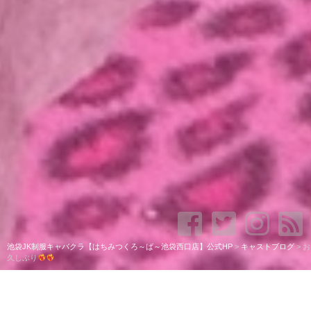
池袋JK制服キャバクラ【はちみつくろ～ば～池袋西口店】公式HP
>
キャストブログ
>
お
久しぶり
お久しぶり