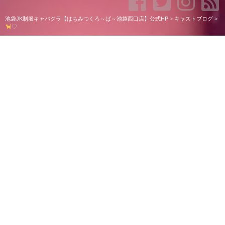
池袋JK制服キャバクラ【はちみつくろ～ば～池袋西口店】公式HP
>
キャストブログ
>
♡
♡
こんばんは、りあんです
最近また天気悪くてテンションさがります߹~߹
ねうと撮ったプリのせます！