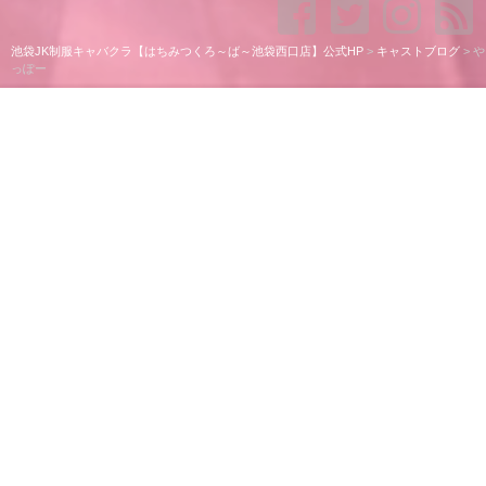
池袋JK制服キャバクラ【はちみつくろ～ば～池袋西口店】公式HP
>
キャストブログ
>
や
っぽー
やっぽー