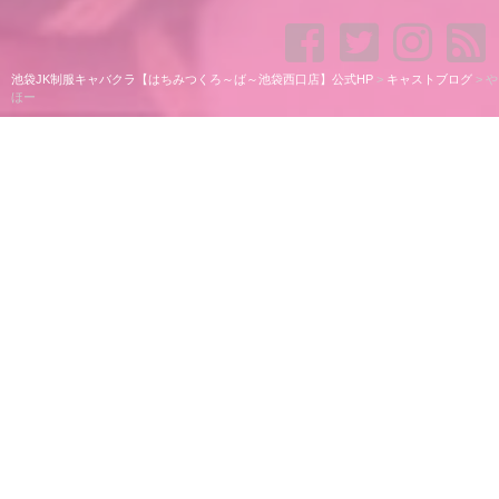
池袋JK制服キャバクラ【はちみつくろ～ば～池袋西口店】公式HP
>
キャストブログ
>
や
ほー
やほー
やほー
うみです
今日は何を話そうかしらね～
あっそうそう
昨日髪の毛切ったの
新年度心機一転スッキリしてます笑笑
小顔に見えるし似合ってると思うから会いに
きて欲しいなぁ
まぁそんなところで今日は終わろうかなぁ