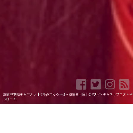
池袋JK制服キャバクラ【はちみつくろ～ば～池袋西口店】公式HP
>
キャストブログ
>
や
っほー！
やっほー！