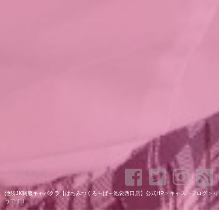
池袋JK制服キャバクラ【はちみつくろ～ば～池袋西口店】公式HP
>
キャストブログ
>
り
うです！