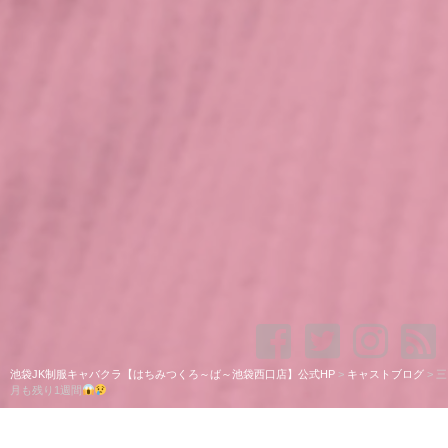
池袋JK制服キャバクラ【はちみつくろ～ば～池袋西口店】公式HP
>
キャストブログ
>
三
月も残り1週間