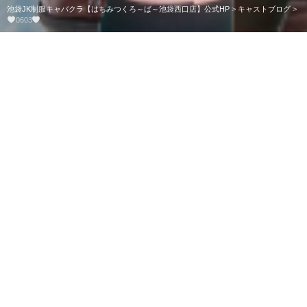
池袋JK制服キャバクラ【はちみつくろ～ば～池袋西口店】公式HP
>
キャストブログ
>
0603
0603
こんばんは！はるです！
今日は遅めの出勤ですー！！
雨だけどラストまでいるので
一緒に飲みましょうー！！
はちくろで待ってます！！
はるෆ˚*
共有: