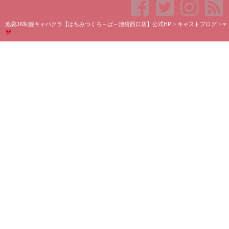
池袋JK制服キャバクラ【はちみつくろ～ば～池袋西口店】公式HP
>
キャストブログ
>
♥️
♥️