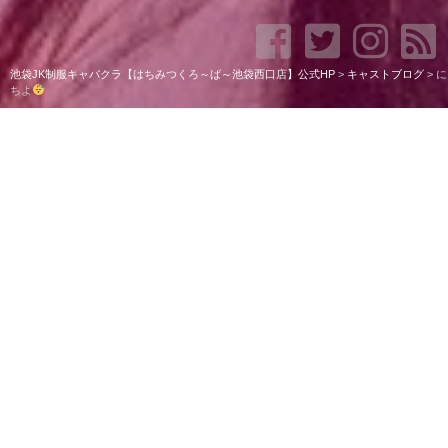
池袋JK制服キャバクラ【はちみつくろ～ば～池袋西口店】公式HP
>
キャストブログ
>
に
ちよ
にちよ
ここあだよ
珍しく出勤してます
最近は土曜日が日曜日に感じたり、、
曜日感覚がわかんないーー！！
笑
そういう風になっちゃう時ってあるよね
( ¯
꒳​¯
最近の池袋はあんまり人が居なくて寂しい
これから増えてくるといいな