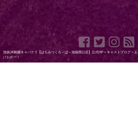
池袋JK制服キャバクラ【はちみつくろ～ば～池袋西口店】公式HP
>
キャストブログ
>
あ
けおめー！
あけおめー！
今日は今年初出勤
みんなあけおめことよろだねん♡♡