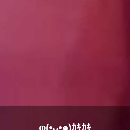
φ(•ᴗ•๑)ｶｷｶｷ