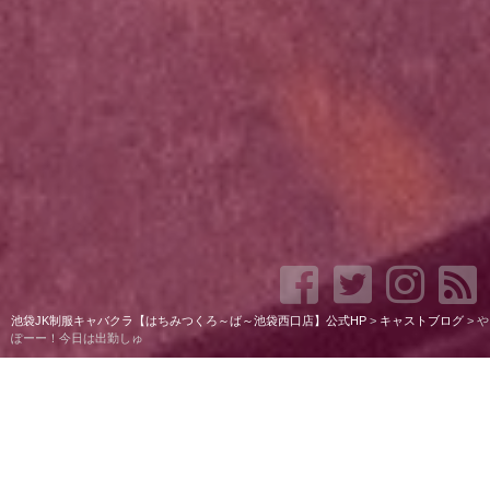
池袋JK制服キャバクラ【はちみつくろ～ば～池袋西口店】公式HP
>
キャストブログ
>
や
ぽーー！今日は出勤しゅ
やぽーー！今日は出勤しゅ
半袖久しぶりにきたよーー