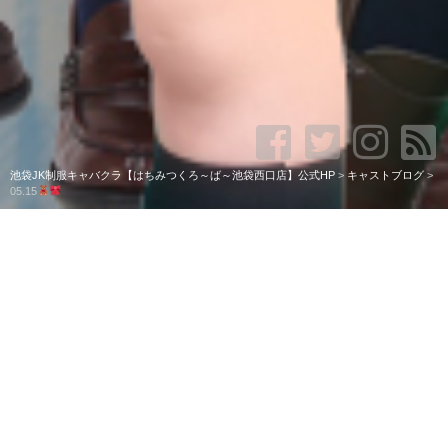
池袋JK制服キャバクラ【はちみつくろ～ば～池袋西口店】公式HP
>
キャストブログ
>
05.15
05.15
こんにちはー！♡
はちくろのちさです
今日は18時から23時までおります！！
そしてなんと！！ドレスDAY
です！！
初めてドレス着たのですがやっぱり制服の方