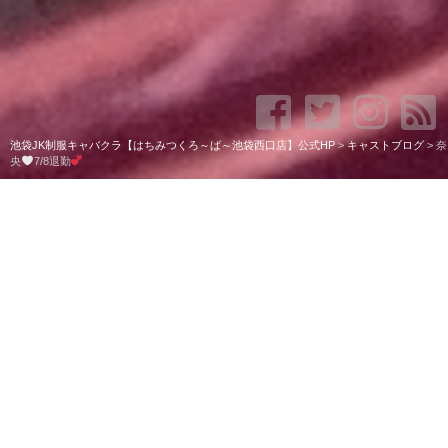
池袋JK制服キャバクラ【はちみつくろ～ば～池袋西口店】公式HP
>
キャストブログ
>
奈
央
7/8退勤
奈央
7/8退勤
お疲れ様ー！！
今日はお寿司食べたのだ。！
美味しかったなー
鮑初めて食べた！
あんなにコリコリしてるんだね、
びっくり