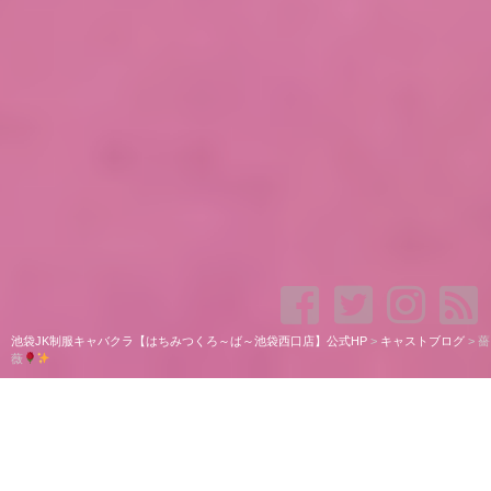
池袋JK制服キャバクラ【はちみつくろ～ば～池袋西口店】公式HP
>
キャストブログ
>
薔
薇
薔薇
こんばんはっ！