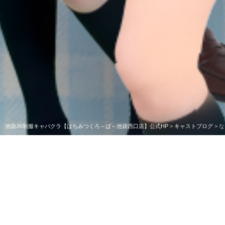
池袋JK制服キャバクラ【はちみつくろ～ば～池袋西口店】公式HP
>
キャストブログ
>
な
ななですー
こんにちはななです
今日はオープンから
みんなきてくださー