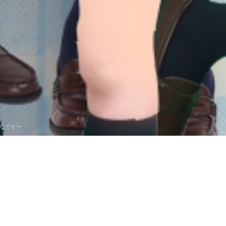
なですー
ー
いるのですー
い