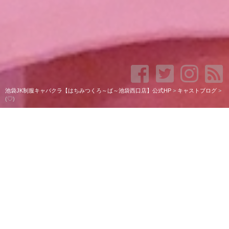
池袋JK制服キャバクラ【はちみつくろ～ば～池袋西口店】公式HP
>
キャストブログ
>
(♡)
(♡)